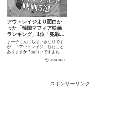
アウトレイジより面白か
った「韓国マフィア映画
ランキング」1位「犯罪都
市」2位「悪人伝」
まー子こんにちはいきなりです
が、「アウトレイジ」観たこと
ありますか？面白いですよね。
でも、あれを超える映画を見つ
2024.04.06
けました。韓国マフィア映画で
す。今回私が実際に見て、衝撃
を受けたおすすめ「韓国マフィ
ア映画ランキング」を紹介しま
す。私、女なので...
スポンサーリンク