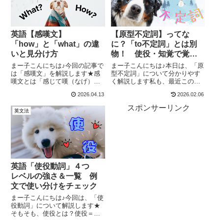
英語【感嘆文】
【原型不定詞】ってな
「how」と「what」の違
に？「to不定詞」とは別
いと見分け方
物！ 使役・知覚で覚え
よう
まー子こんにちは♪今回の記事で
まー子こんにちは♪本日は、「原
は「感嘆文」を解説します★感
型不定詞」について分かりやす
嘆文とは「感じて嘆（なげ）
く解説します私も、最近この言
く」文感嘆文＝感じて嘆（な
葉を知りました。笑はっきり言
2026.04.13
2026.02.06
げ）く文つまり、「あぁ、なん
うと、こんな言葉、わざわざ覚
て美しいんだ」「あぁ、なんて
えなくていいです。「どんな時
スポンサーリンク
英文法
最悪な日なんだ」などなど、何
に使うのか」さえ押さえておけ
かを感じて、いい意味でも悪い
ば、OKですよ＾＾不定詞は２種
意味でも嘆（なげ）...
類ある不定詞...
英語「使役動詞」４つ
レベルの強さ＆一覧 例
文で使い分けをチェック
まー子こんにちは♪今回は、「使
役動詞」について解説します★
そもそも、使役とは？使役＝他