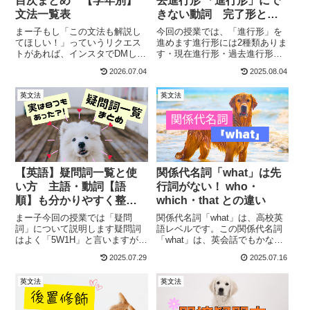
目次まとめ 【学年別】
去進行形 「進行形」にで
文法一覧表
きない動詞 完了形との
違いも
まー子もし「この文法も解説し
今回の授業では、「進行形」を
てほしい！」っていうリクエス
進めます進行形には2種類ありま
トがあれば、インスタでDMして
す・現在進行形・過去進行形
ください★私としても、もっと
「Be動詞」が、現在形か過去形
2026.07.04
2025.08.04
英語学習者のお役に立ちたいの
か、という違いだけなので、と
で、助かります＾＾中学1年生：
っても簡単！疑問文や否定文
英文法
英文法
「Be動詞〜複数形」までBe動
も、「Be動詞」があるおかげ
詞・【英語】3つのBe動詞「使
で、とても簡単です★疑問文の
い分け表...
時は、「Be動詞...
【英語】疑問詞一覧と使
関係代名詞「what」は先
い方 主語・動詞【語
行詞がない！ who・
順】も分かりやすく整
which・that との違い
理
まー子今回の授業では「疑問
関係代名詞「what」は、高校英
詞」について説明します疑問詞
語レベルです。この関係代名詞
はよく「5W1H」と言いますが、
「what」は、英会話でもかなり
実際には以下８つあります。・
使うので、解説していきます。
2025.07.29
2025.07.16
what・which・where・when・
でも、関係代名詞「what」は、
who・whose・why・howしか
中学校で習う関係代名詞
英文法
英文法
も、疑問詞の後に「are you-?」
「who」「which」「that」を理
や「d...
解してれば、すぐに理解でき...