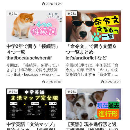
人を使って仕事（＝役）をさせ
2026.01.24
ること国語の授業でも出てきま
したよね「〜せる」「〜させ
英文法
英文法
る」ってやつですこれの英語
版。英語の使役動詞には4種類あ
ります・make...
中学2年で習う「接続詞」
「命令文」で習う文型６
４つ一覧
つ一覧まとめ
that/because/when/if
let’s/and/or/let など
今回は、「接続詞」を習ってい
今回の記事では、中１英語「命
きます中学2年生で習う接続詞
令文」の章で習う「６つ」の文
は・that・because・when・ifの
型を紹介します★「命令文」で
４つ☆そのほかにも、接続詞は
習う文型６つ一覧まとめ①動詞
2025.10.01
2025.08.20
いろいろありますたとえば、
の原形で始まる命令文②Don’t ～
「but」「and」「or」など。で
の否定命令文③Let’s ～ の勧誘
英文法
英文法
も、接続詞の中でも、使い方が
④Please ～ の丁寧な依頼⑤Let
少し難しい、この４つ...
me ～ の...
中学英語「文法マップ」
【英語】現在進行形と過