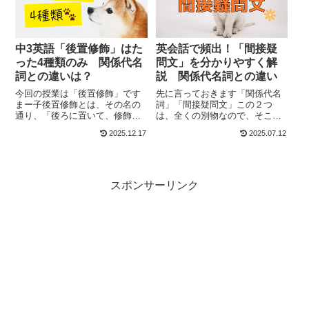
中3英語「後置修飾」はた
英会話で頻出！「間接疑
った4種類のみ 関係代名
問文」を分かりやすく解
詞との違いは？
説 関係代名詞との違い
今回の授業は「後置修飾」です
先に言っておきます「関係代名
まー子後置修飾とは、その名の
詞」「間接疑問文」この２つ
通り、「後ろに置いて、修飾す
は、全くの別物なので、そこを
る」という文法ですね。何の後
まずは、はっきりしておきまし
2025.12.17
2025.07.12
ろに置いて、何を修飾するの？
ょう。「関係代名詞」は、
まー子「名詞」です「後置修
「which」「who」「that」をメ
飾」は、「関係代名詞」と使い
インで、中学校3年生で習いま
方が似ているので、よく混同す
す。関係代名詞は「名詞（人・
る方が多いです「関...
物）を詳し...
スポンサーリンク