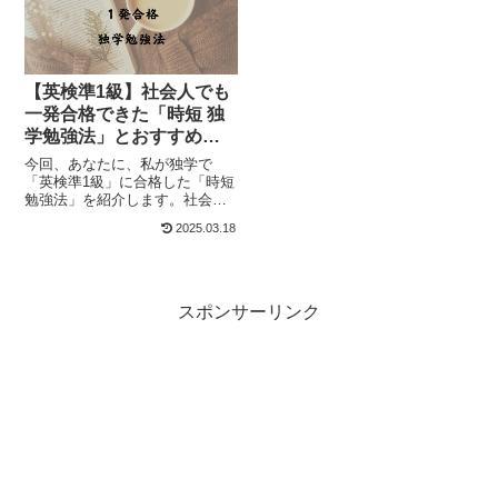
点源になり得ます...
【英検準1級の勉強...
【英検準1級】社会人でも
一発合格できた「時短 独
学勉強法」とおすすめ参
考書
今回、あなたに、私が独学で
「英検準1級」に合格した「時短
勉強法」を紹介します。社会人
でも勉強方法さえ間違えなけれ
2025.03.18
ば、合格できますよ社会人は忙
しいので、すきま時間で効率的
に勉強することが重要です送ら
れてきた「Pre-1（準1級）合格
証書」ち...
スポンサーリンク