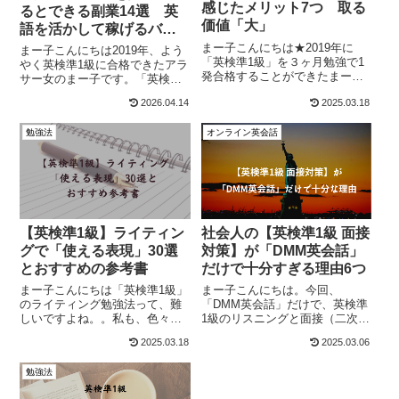
感じたメリット7つ 取る
るとできる副業14選 英
価値「大」
語を活かして稼げるバイ
ト特集
まー子こんにちは★2019年に
まー子こんにちは2019年、よう
「英検準1級」を３ヶ月勉強で1
やく英検準1級に合格できたアラ
発合格することができたまー子
サー女のまー子です。「英検準1
と申します。送られてきた合格
級に合格する！」といっても、
2026.04.14
2025.03.18
証書今回の記事では「英検準1級
その合格の先に、目的やゴール
を取得して感じたメリット」を
がないと、なかなかやる気が出
ご紹介します。なお、このブロ
勉強法
オンライン英会話
ないと思います。勉強期間中
グは、英検準1級を受験する社会
も、モチベーション維持するこ
人を応援...
とは難しい...
【英検準1級】ライティン
社会人の【英検準1級 面接
グで「使える表現」30選
対策】が「DMM英会話」
とおすすめの参考書
だけで十分すぎる理由6つ
まー子こんにちは「英検準1級」
まー子こんにちは。今回、
のライティング勉強法って、難
「DMM英会話」だけで、英検準
しいですよね。。私も、色々と
1級のリスニングと面接（二次試
悩んで試行錯誤をしました。英
験）を突破した方法を書きま
2025.03.18
2025.03.06
語で日記を書いてみたり、外国
す。英検の面接対策は色々とあ
人とチャットしてみたりと。。
りますが、はっきり言って「オ
勉強法
でも、安心してください。実
ンライン英会話」だけで十分で
は、ライティングは、かなり得
す。なお、実際に私が実践した