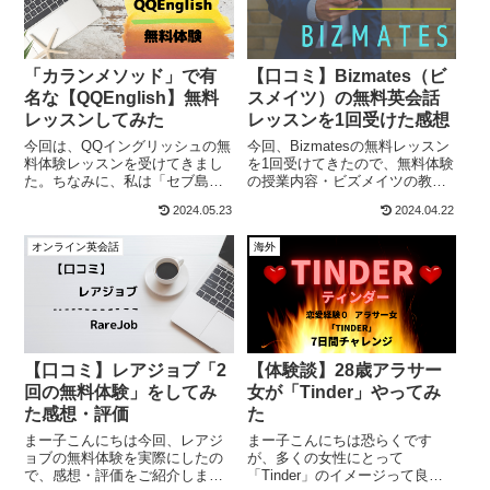
「カランメソッド」で有
【口コミ】Bizmates（ビ
名な【QQEnglish】無料
スメイツ）の無料英会話
レッスンしてみた
レッスンを1回受けた感想
今回は、QQイングリッシュの無
今回、Bizmatesの無料レッスン
料体験レッスンを受けてきまし
を1回受けてきたので、無料体験
た。ちなみに、私は「セブ島留
の授業内容・ビズメイツの教
学」もしたことがあり、「QQイ
材・講師の質・システムの使い
2024.05.23
2024.04.22
ングリッシュ」はセブ島留学と
やすさなどの評価を書きます。
しても有名な語学学校です。な
Bizmatesは、1回しか無料体験
オンライン英会話
海外
ので、フィリピン留学を考えて
ができません。。（実は、その
るなら、「QQイングリッシュ」
後、もう1回分の無料レッスン...
がおすすめ...
【口コミ】レアジョブ「2
【体験談】28歳アラサー
回の無料体験」をしてみ
女が「Tinder」やってみ
た感想・評価
た
まー子こんにちは今回、レアジ
まー子こんにちは恐らくです
ョブの無料体験を実際にしたの
が、多くの女性にとって
で、感想・評価をご紹介しま
「Tinder」のイメージって良く