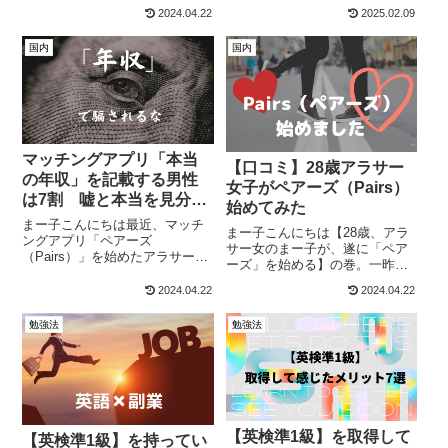
す。レアジョブの無料体験は、2
ないと思います。「Tinder」＝
2024.04.22
2025.02.09
回することができます。（日本
「遊び」というイメージを持っ
人とのカウンセリングも2回）・
ている方が多いはず。実は以
国内
国内
1回目の無料レッスン・日本人と
前、私も、26歳くらいの時に1ヶ
カウンセリング・2回目の無料レ
月だけやってました。その時、
ッスン・日...
計10人く...
マッチングアプリ「本当
【口コミ】28歳アラサー
の年収」を記載する男性
女子がペアーズ（Pairs）
は7割 嘘と本当を見分け
始めてみた
る方法
まー子こんにちは最近、マッチ
まー子こんにちは【28歳、アラ
ングアプリ「ペアーズ
サー女のまー子が、遂に「ペア
（Pairs）」を始めたアラサー女
ーズ」を始める】の巻。一昨日
子のまー子と申します。マッチ
（2022年1月17日）から、私も
ングアプリには「年収」を書く
2024.04.22
2024.04.22
ついにペアーズを始めました。
項目があります。「ペアーズ
これまで、恋愛アプリとは縁の
（Pairs）」なんかは、プロフィ
勉強法
勉強法
ない生活。。。30歳を前に「そ
ールの項目として、「年収」
ろそろ始めてみましょうか」と
「職業」「学歴」...
いう思...
【英検準1級】を取得して
【英検準1級】を持ってい