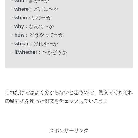
・
who
：誰が〜か
・
where
：どこに〜か
・
when
：いつ〜か
・
why
：なんで〜か
・
how
：どうやって〜か
・
which
：どれを〜か
・
if/whether
：〜かどうか
これだけではよく分からないと思うので、例文でそれぞれ
の疑問詞を使った例文をチェックしていこう！
スポンサーリンク