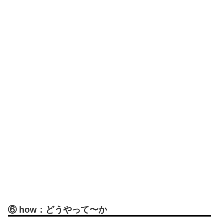
⑥ how：どうやって〜か