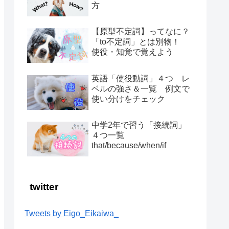
方
【原型不定詞】ってなに？
「to不定詞」とは別物！
使役・知覚で覚えよう
英語「使役動詞」４つ レ
ベルの強さ＆一覧 例文で
使い分けをチェック
中学2年で習う「接続詞」
４つ一覧
that/because/when/if
twitter
Tweets by Eigo_Eikaiwa_