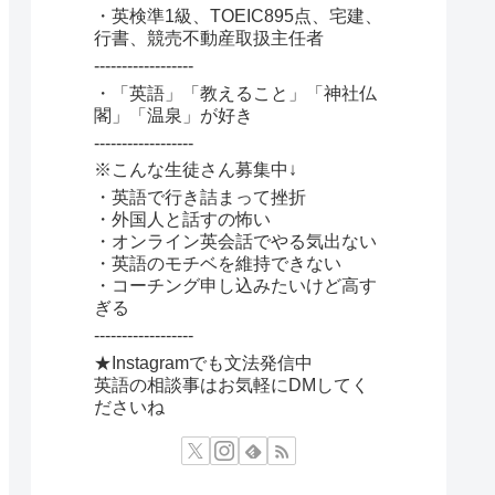
・英検準1級、TOEIC895点、宅建、
行書、競売不動産取扱主任者
------------------
・「英語」「教えること」「神社仏
閣」「温泉」が好き
------------------
※こんな生徒さん募集中↓
・英語で行き詰まって挫折
・外国人と話すの怖い
・オンライン英会話でやる気出ない
・英語のモチベを維持できない
・コーチング申し込みたいけど高す
ぎる
------------------
★Instagramでも文法発信中
英語の相談事はお気軽にDMしてく
ださいね