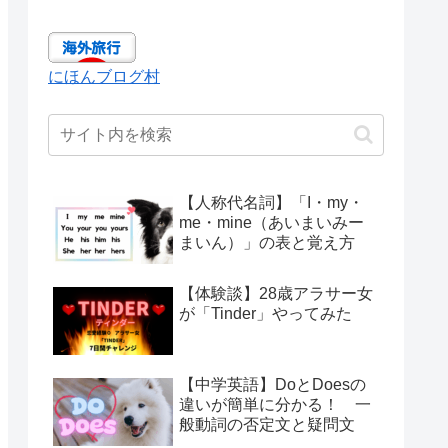
にほんブログ村
【人称代名詞】「I・my・
me・mine（あいまいみー
まいん）」の表と覚え方
【体験談】28歳アラサー女
が「Tinder」やってみた
【中学英語】DoとDoesの
違いが簡単に分かる！ 一
般動詞の否定文と疑問文