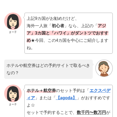
上記9カ国がお勧めだけど、
海外一人旅「
初心者
」なら、上記の「
アジ
まー子
ア」3カ国と「ハワイ」がダントツでおすす
め
★今回、この4カ国を中心にご紹介します
ね。
ホテルや航空券はどの予約サイトで取るべき
なの？
ホテル＋航空券
のセット予約は「
エクスペデ
ィア
」または「
【agoda】
」がおすすめです
まー子
よ☆
セットで予約することで、
数千円〜数万円
が