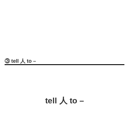
③ tell 人 to –
tell 人 to –