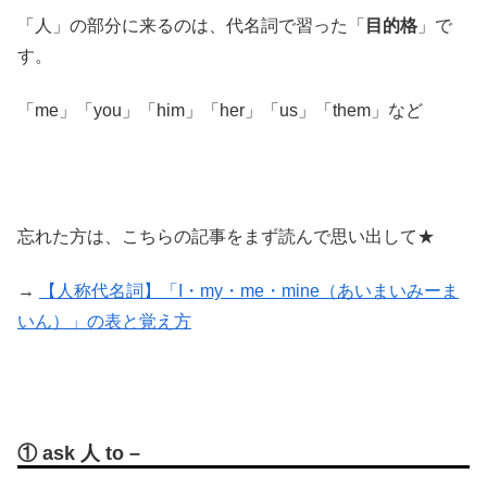
「人」の部分に来るのは、代名詞で習った「
目的格
」で
す。
「me」「you」「him」「her」「us」「them」など
忘れた方は、こちらの記事をまず読んで思い出して★
→
【人称代名詞】「I・my・me・mine（あいまいみーま
いん）」の表と覚え方
① ask 人 to –