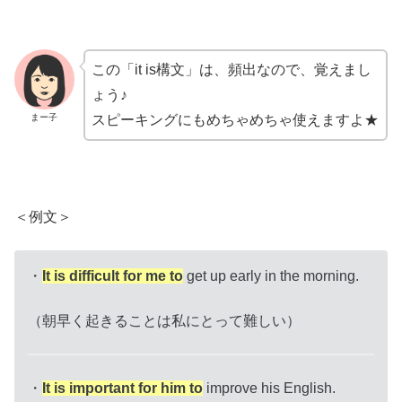
この「it is構文」は、頻出なので、覚えまし
ょう♪
まー子
スピーキングにもめちゃめちゃ使えますよ★
＜例文＞
・
It
is
difficult
for
me
to
get up early in the morning.
（朝早く起きることは私にとって難しい）
・
It
is
important
for
him
to
improve his English.